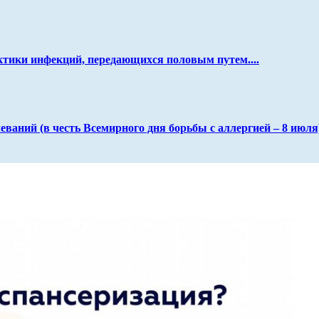
тики инфекций, передающихся половым путем....
ваний (в честь Всемирного дня борьбы с аллергией – 8 июля).