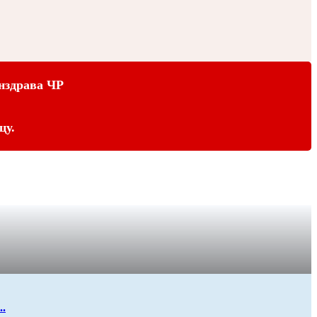
нздрава ЧР
цу.
..