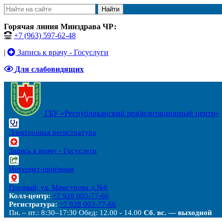
Найти
Горячая линия Минздрава ЧР:
+7 (963) 597-62-48
|
Запись к врачу - Госуслуги
Для слабовидящих
ГБУ «Республиканский реабилитационный центр»
Электронная регистратура
Запись к врачу - Госуслуги
Интернет-приёмная
Грозный, ул. Мамсурова д.№6
Колл-центр:
+7 928 003-77-66
Регистратура:
+7 928 003-77-66
Пн. – пт.: 8:30–17:30
Обед: 12.00 - 14.00
Сб. вс. — выходной